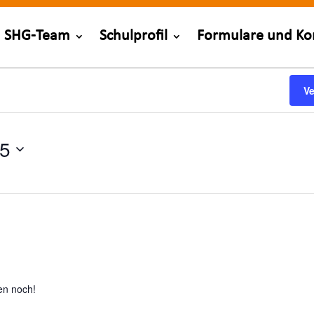
SHG-Team
Schulprofil
Formulare und Ko
V
25
gen noch!