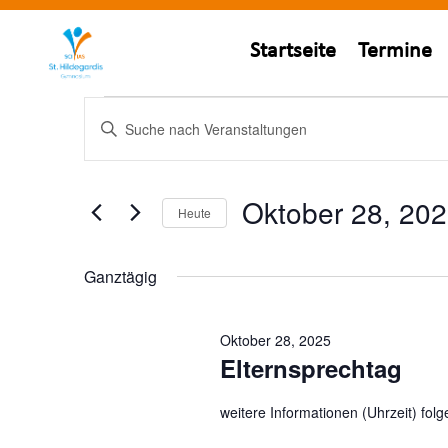
Startseite
Termine
Veranstaltungen
Veranstaltungen
Bitte
Suche
für
Schlüsselwort
und
Oktober
eingeben.
Ansichten,
28,
Suche
Oktober 28, 20
Navigation
nach
Heute
2025
Veranstaltungen
Datum
Schlüsselwort.
wählen.
Ganztägig
Oktober 28, 2025
Elternsprechtag
weitere Informationen (Uhrzeit) fol