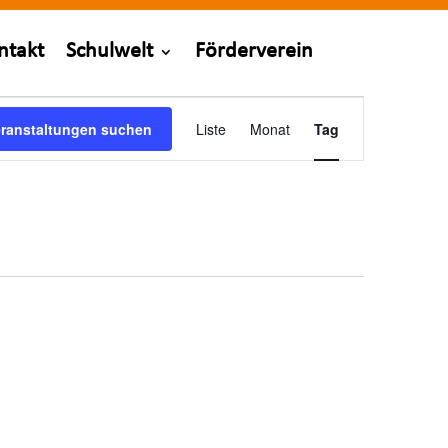
ntakt
Schulwelt
Förderverein
Veranstaltung
Ansichten-
eranstaltungen suchen
Liste
Monat
Tag
Navigation