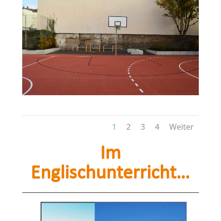
1
2
3
4
Weiter
Im
Englischunterricht…