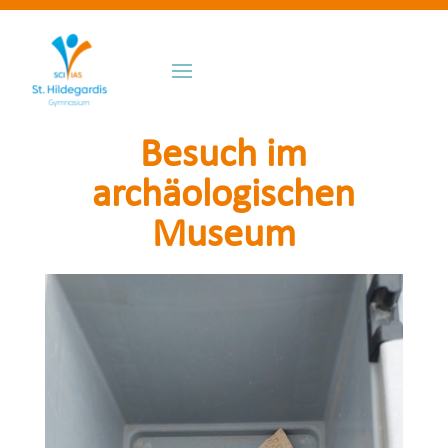
Besuch im
archäologischen
Museum