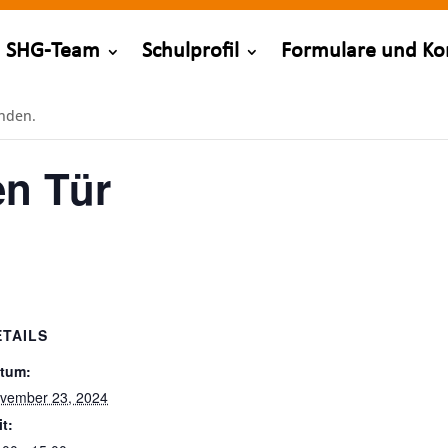
SHG-Team
Schulprofil
Formulare und Ko
unden.
en Tür
ETAILS
tum:
vember 23, 2024
it: